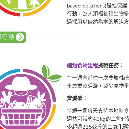
based Solutions
行動，為人類福祉和生物多
過採用以自然為本的解決方
縮短食物里程
挑戰任務︰
在一週內前往一次農墟/街
土農業及經濟，減少食物里
齊減碳
︰
持續一週每天支持本地時令
週共可減約4.3kg的二
少超過225公斤的二氧化