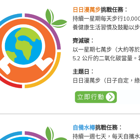
日日漫萬步
挑戰任務︰
持續一星期每天步行10,0
養健康生活習慣及鼓勵以步
齊減碳
︰
以一星期七萬步（大約等於
5.2 公斤的二氧化碳當量
主題日
︰
日日漫萬步（日子自定，綠
自備水樽
挑戰任務︰
持續一週七天，每天自攜水